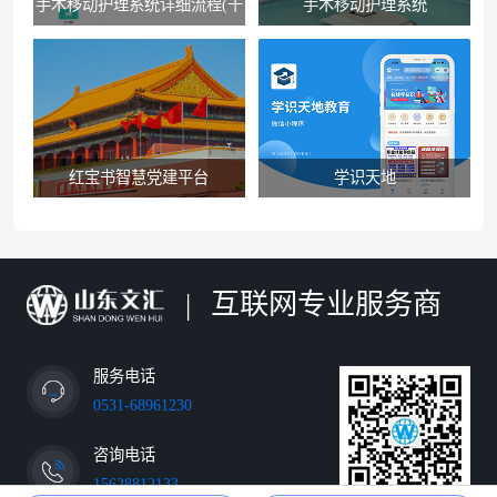
手术移动护理系统详细流程(千
手术移动护理系统
佛山医院版）
红宝书智慧党建平台
学识天地
|
互联网专业服务商
服务电话
0531-68961230
咨询电话
15628812133