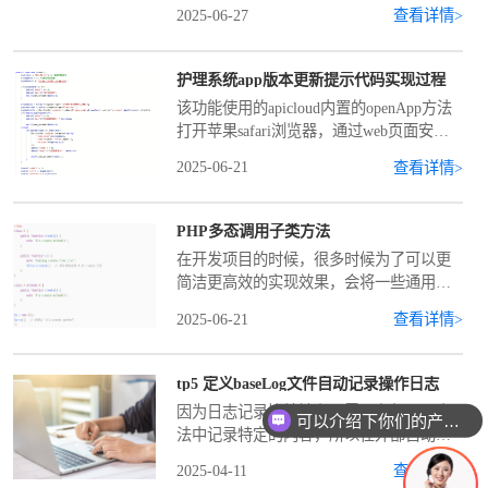
我们是在html中直接循环使用，但是有时
2025-06-27
查看详情>
候js中也需要用到这些数据，但是在js中不
能直接使用html中的赋值方法，之前有很
护理系统app版本更新提示代码实现过程
该功能使用的apicloud内置的openApp方法
打开苹果safari浏览器，通过web页面安装
新版本app。首先自行配置上传app后的url
2025-06-21
查看详情>
地址，然后后段创建一个方法其功能为配
置最新版本号、安装地
PHP多态调用子类方法
在开发项目的时候，很多时候为了可以更
简洁更高效的实现效果，会将一些通用的
方法写到一个类中，在用到的时候直接继
2025-06-21
查看详情>
承就可以了，这里就用到的是php特效之一
的继承特性类继承（Inheritance）是面向对
象
tp5 定义baseLog文件自动记录操作日志
因为日志记录比较繁杂，需要在每一个方
可以介绍下你们的产品么
法中记录特定的内容，所以在外部自动访
问所属的log控制器记录对应的内容。首先
2025-04-11
查看详情>
新建一个base控制器继承controller方法。然