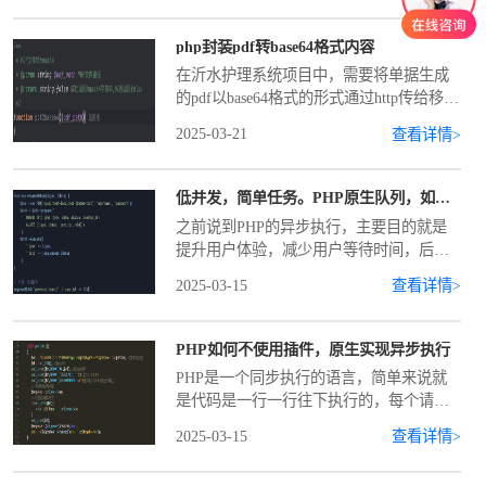
后创建__construct析构函
php封装pdf转base64格式内容
在沂水护理系统项目中，需要将单据生成
的pdf以base64格式的形式通过http传给移动
签名协同系统进行ca认证，所以这里需要
2025-03-21
查看详情>
用到pdf转base64的方法，下面看下php中封
装的具体流程首先在com
低并发，简单任务。PHP原生队列，如何简单实现
之前说到PHP的异步执行，主要目的就是
提升用户体验，减少用户等待时间，后台
异步执行代码，毕竟只是简单的模拟异
2025-03-15
查看详情>
步，还是很容易出问题的，所以这里改变
一下思路，采用队列来实现，原理一样，
效果一样，相对于模拟
PHP如何不使用插件，原生实现异步执行
PHP是一个同步执行的语言，简单来说就
是代码是一行一行往下执行的，每个请求
也都是一个一个的按照顺序去执行，不像
2025-03-15
查看详情>
ajax那样可以异步执行的机制。所以再遇到
了一些需要长时间执行的程序的时候，就