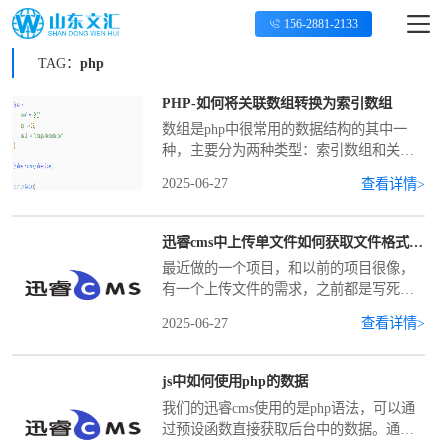
156-2881-2133
TAG：
php
PHP-如何将关联数组转换为索引数组
数组是php中很常用的数据结构的其中一
种，主要分为两种类型：索引数组和关联
数组索引数组是最基本的数组类型，它的
2025-06-27
查看详情>
特点是： 1、使用数字作为键名（索引）
2、键名从0开始自动递增 3、元
迅睿cms中上传单文件如何获取文件格式和大小
最近做的一个项目，和以前的项目很像，
有一个上传文件的需求，之前都是写死
的，然后后台控制能上传什么文件，但是
2025-06-27
查看详情>
由于客户对这些上传文件变动频繁，而我
写死的文件包括了后台审核控制，前台修
改，前台上传这几个文件
js中如何使用php的数据
我们的迅睿cms使用的是php语法，可以通
过预设函数直接获取后台中的数据。通常