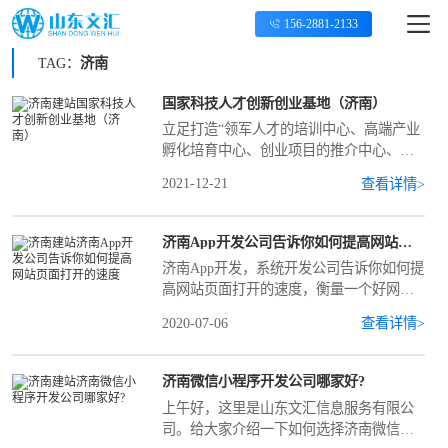
156-2881-2133
TAG：
济南
国家科技人才创新创业基地（济南）
立足打造“领军人才的培训中心、高端产业
孵化培育中心、创业项目的推介中心、知
识产权的交易中心和创业服务的数据中
2021-12-21
查看详情>
心”，让各类人才在“品质市中”发展中发挥
“主力军”作用。
济南App开发公司告诉你如何提高网站页面打开的速度
济南App开发，系统开发公司告诉你如何提
高网站页面打开的速度，衡量一个好网站
的标准是用户体验度高，其中网站打开速
2020-07-06
查看详情>
度就是一个重要的因素了，网站打开速度
也是用户体验度的一个重要环节，现在衡
量一个好网站的标准是什么。那么都有哪
济南微信小程序开发公司哪家好?
些因素能影响网站的打开速度呢？ 服务器
上午好，这里是山东文汇信息服务有限公
的选择：网站空间服务器选择很重要，垃
司。给大家介绍一下如何选择济南微信小
圾服务器或者境外服务器打开都很慢，大