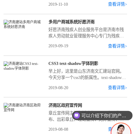
程序的开发公司。现如今人们消费水平逐
大的影响了用户在打开网站的速度，较好
2019-11-10
查看详情>
渐提高，生活节奏加快，特别是80后，90
选择国内好的主机，并做备案工...
后者类年轻一代群体很少有时间到实体店
购买物品。随着移动互联网的发展，越来
多用户商城系统好愿济南
越多的人选择在网上购物，微信小程序的
好愿济南残疾人创业服务平台是济南市残
出现受到了各企业商家的关注。企业商家
疾人劳动就业管理服务中心专门为残疾人
也纷纷开始选择开发微信小程序。那么在
打造的网上产品销售平台，今后我市残疾
成都企业该如何思考开发一款个性化的具
2019-09-19
查看详情>
人可以到网站上销售自己的产品。
有特色的微信小程序呢？小编带领大家
来...
CSS3 text-shadow字体阴影
早上好，这里是山东济南文汇建站官网。
今天分享一个css3的新属性。text-shadow。
text-shadow可以设置文字阴影效果对文字
2019-08-20
查看详情>
字体设置阴影效果样式，本来在CSS2版本
中也有此属性，但在CSS3中文字阴影text-
shadow再次被应用，丰富文字排版布局美
济南区政府宣传网
化效果。在我们做爱优爱评网站的时候。
章丘宣传网主要包括政务公开、章丘发
可以介绍下你们的产品么
文字在图片的上面。如果网站上传的图片
布、出彩章丘、理论宣传、对外宣传、企
背景偏白色的话，那么就看不到文本的内
政宣传、社会宣传、文明建设、文艺工
容了。于是给文字加添了一个...
2019-08-08
查看详情>
作、文化产业、网言网语等十一大板块。