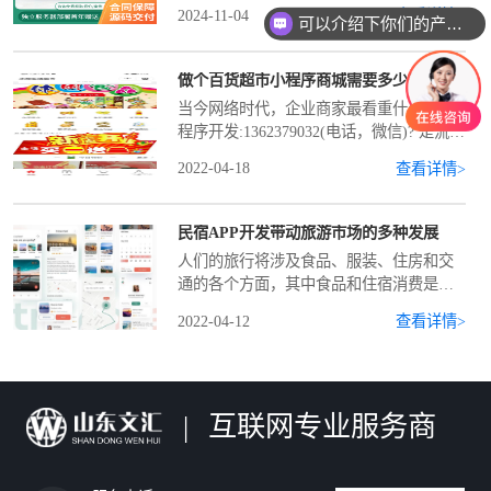
程。让客户能在系统里轻松选择服务项目
2024-11-04
查看详情>
可以介绍下你们的产品么
和时间，不用再打电话或线下沟通，用手
机或电脑就能随时预约。2.可以提供个性
化服务。系统根据
做个百货超市小程序商城需要多少钱
当今网络时代，企业商家最看重什么？小
程序开发:1362379032(电话，微信)? 是流
量，回归开放在线购物中心的关键是分析
2022-04-18
查看详情>
流量，即现有的微信流量入口，你会发现
在微信复杂的生态系统中，流量入口、聊
天顶级小程序入口、附近小程序、搜索、
民宿APP开发带动旅游市场的多种发展
公共图形推送、公共菜单、朋友圈、微信
人们的旅行将涉及食品、服装、住房和交
群、支持二维码识别、支持会员卡优惠
通的各个方面，其中食品和住宿消费是最
券、桌面添加小程序等。商城功能：小程
常见的。随着市场的发展，住宿方式变得
序实现了微信内部电子商务的闭环交易，
2022-04-12
查看详情>
更加多样化，如B&B、公寓和客栈，现在
小程序具有很强的设计...
人们只需要通过手机APP该软件可以在线
预订相关住宿房间的租赁，类似于
B&BAPP该软件能给旅游市场带来哪些服
|
互联网专业服务商
务？消费服务多样化首先，旅游市场新的
住宿服务模式，如B&B和公寓，为旅游市
场的住宿服务带来了更多样化的消费服