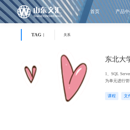
首页
产品中
TAG：
关系
东北大
1、SQL S
为单元进行管理。完成此功能的是()。 A
-------------- 2、有两种关系：课程（课程编号、课程名称）和课程选择（学习编号、课
程编号、成绩
课程
文
这种...