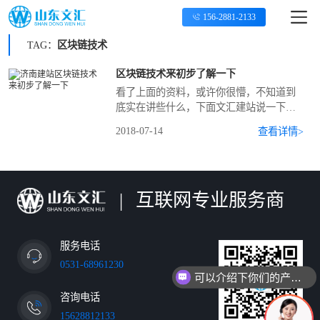
156-2881-2133
TAG：
区块链技术
区块链技术来初步了解一下
看了上面的资料，或许你很懵，不知道到
底实在讲些什么，下面文汇建站说一下自
己的理解。我们不必太深入了解这一项技
2018-07-14
查看详情>
术，毕竟还只是雏形。
|
互联网专业服务商
服务电话
0531-68961230
可以介绍下你们的产品么
咨询电话
15628812133