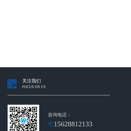
数
b
关注我们
FOCUS ON US
咨询电话：
15628812133