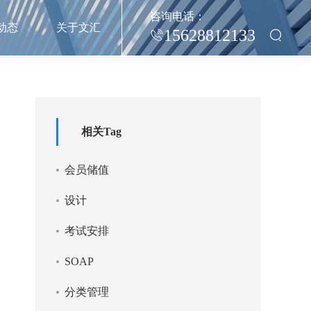
咨询电话：
动态
关于文汇
15628812133
相关Tag
会员储值
版
设计
考试安排
SOAP
分类管理