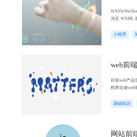
WXSS(Wei
决定 WXM
CSS 大部分
小程序
web
目前web产
程师去做we
面向产品，面
因为用户不会
基础知识
开发人员的设
工程师在整个
网站前