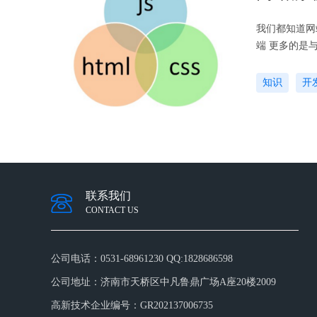
我们都知道网
端 更多的是
据的存取、平
用中用户可以
知识
开
层面的交互实
它的核心价值
究、交互设计
联系我们
CONTACT US
公司电话：
0531-68961230 QQ:1828686598
公司地址：
济南市天桥区中凡鲁鼎广场A座20楼2009
高新技术企业编号：
GR202137006735