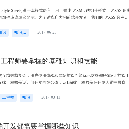
Xin Style Sheets)是一套样式语言，用于描述 WXML 的组件样式。WXSS 用
L 的组件应该怎么显示。为了适应广大的前端开发者，我们的 WXSS 具有
特性。 同时为了更适合开发微信小程序，我们...
知识
知识点
2017-06-25
前端工程师要掌握的基础知识和技能
品交互越来越复杂，用户使用体验和网站前端性能优化这些都得靠web前端
b前端工程师是设计加开发的综合体，web前端工程师是在开发人员中最直
向用户的设计人员，一个开发团队的成果是要靠web前端工程师去展现，
去关心后台的处理有多么强大 ；在设计人员中web前端工程师是直接面向
工程师
知识
2017-03-11
计人员，向开发人员以一种计算机语言的方式传递其设计理念，web前端
团队中是很关键！
端开发都需要掌握哪些知识