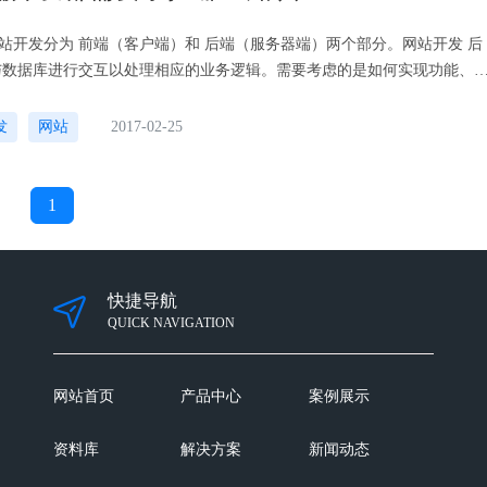
站开发分为 前端（客户端）和 后端（服务器端）两个部分。网站开发 后
与数据库进行交互以处理相应的业务逻辑。需要考虑的是如何实现功能、
台的稳定性与性能等。至于 前端，在这里泛指Web前端，也就是在Web应
看得见碰得着的东西。包括Web页面的结构、Web的外观视觉表现以及We
发
网站
2017-02-25
现。主要负责实现视觉和交互效果，以及与服务器通信，完成业务逻辑。
在于实现用户体验，大型互联网公司的用户体验部门，一般会包括用户研
、前端技术和视觉设计等方面的内容。
1
快捷导航
QUICK NAVIGATION
网站首页
产品中心
案例展示
资料库
解决方案
新闻动态