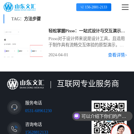
156-2881-2133
TAG：
方法步骤
轻松掌握Pixso：一站式设计与交互演示方法与步骤
Pixso对于设计师来说是设计工具，且适用
于制作具有流畅交互体验的原型演示，可
简化了设计师的工作流程。对于前端开发
2024-04-01
查看详情>
者或者其他业务团队成员来说，初次接触
可能会有些许陌生感。Pixso凭借其简洁明
了的操作
|
互联网专业服务商
服务电话
0531-68961230
可以介绍下你们的产品么
咨询电话
15628812133