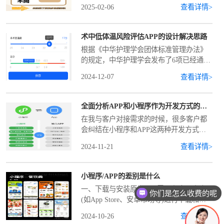
围、推广方式等方面有着显著的区别1.开
2025-02-06
查看详情>
发成本和周期：小程序的开发成本和周期
通常低于APP。小程序基于特定平台（如
微信）的开发框架
术中低体温风险评估APP的设计解决思路
根据《中华护理学会团体标准管理办法》
的规定，中华护理学会发布了6项已经通过
相关审核的团体标准，均从2025年1月1日
2024-12-07
查看详情>
起实施。基于《T/CNAS 44—2024 成人术
中非计划低体温预防与护理》开发术中
全面分析APP和小程序作为开发方式的不同以及如何根据自己的需求选择小程序还是APP
在我与客户对接需求的时候，很多客户都
会纠结在小程序和APP这两种开发方式中
到底选择哪一种，还有一些客户有“APP肯
2024-11-21
查看详情>
定是比小程序好，选APP准是没错”的误
区，今天我们就从以下几个方面来聊一
下，小程序和A
小程序/APP的差别是什么
一、下载与安装原生APP需要在应用商店
你们是怎么收费的呢
(如App Store、安卓市场等)进行下载和安
装，用户需要耗费一定的时间和流量。而
2024-10-26
查看详情>
微信小程序无需下载安装用户只需在微信