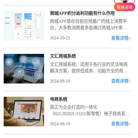
中搜索或扫描二维码即可使用。二、内存
占用A
商城APP积分返利功能有什么作用
商城APP是在目前应用最广的线上消费平
台，大多数消费者多会通过商城APP来购
买商品。商城APP开发在技术和场景应用
2024-10-21
查看详情>
的成熟下，不可能每次都是没有新的变
化，积分返利商城APP开发便是典型的案
例之一。1、返
文汇商城系统
文汇商城系统，适用于各行业的灵活电商
解决方案，提供低成本、功能齐全的商城
APP构建，内置丰富营销工具（如拼团、
2024-09-19
查看详情>
砍价、秒杀、优惠券等），助力企业引流
促成交，确保商城运营数据安全。
电商系统
真正为企业打造的一体化
（B2C/B2B2C/O2O/新零售）电子商务系
统，帮助传统企业全渠道互联网化，全产
2024-09-19
查看详情>
业链电子商务化的整体解决方案。