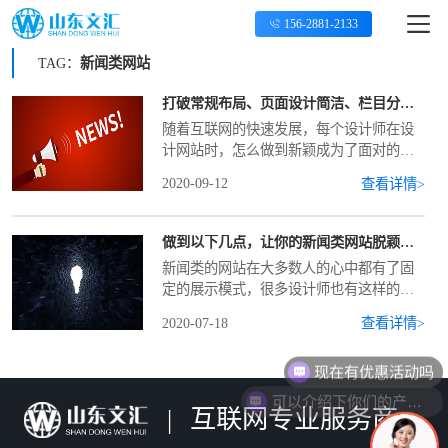
156-2881-2133
TAG：
新闻类网站
打破常规布局、页面设计简洁、栏目分类清晰是设计一个新闻类网站的必要注意事项
随着互联网的快速发展，每个设计师在设
计网站时，怎么做到新颖成为了面对的难
题，尤其对于新闻类型的网站来讲，想要
2020-09-12
查看详情>
做到与众不同确实有一些难度。今天，我
们文汇软件就以我们多年的经验，跟大家
分享一下，设计一个新闻类网站有哪些注
做到以下几点，让你的新闻类网站脱颖而出
意事项。1、打破常规排版布局设计新闻网
新闻类的网站在大多数人的心中都有了固
站的内容非常多，都是一些文字内容为
定的展示模式，很多设计师也有这样的想
主，因此在布局上面需要好好考虑。我们
法。但任何东西都是可以被改变的。那
访问一些新闻类网站发现内容都是非常简
2020-07-18
查看详情>
么，怎么才能设计出新颖的新闻类网站
单的罗列上，根本没有什么设计，这样的
呢！下面，文汇软件小编就根据我们多年
网站...
现在有优惠活动吗
的建站经验跟大家分享几点。1、网站布局
不要太死板很多设计师一听到新闻类网
可以介绍下你们的产品么
|
互联网专业服务商
站，就觉得没有什么好设计的，只要把文
字罗列在页面上就可以了，这样的想法是