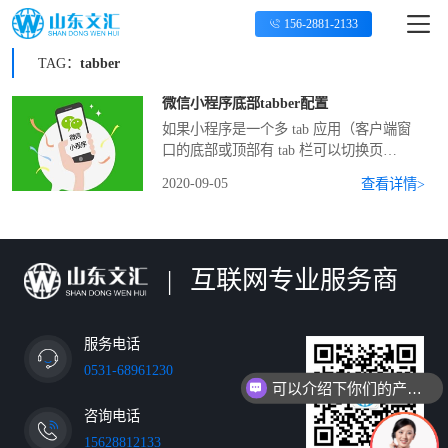
156-2881-2133
TAG：
tabber
微信小程序底部tabber配置
如果小程序是一个多 tab 应用（客户端窗
口的底部或顶部有 tab 栏可以切换页
面），可以通过 tabBar 配置项指定 tab 栏
2020-09-05
查看详情>
的表现，以及 tab 切换时显示的对应页
面。
|
互联网专业服务商
服务电话
0531-68961230
可以介绍下你们的产品么
咨询电话
15628812133