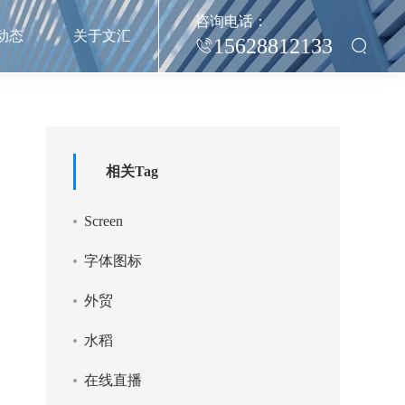
咨询电话：
动态
关于文汇
15628812133
相关Tag
Screen
字体图标
外贸
水稻
在线直播