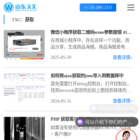
156-2881-2133
TAG：
获取
微信小程序获取二维码scene参数报错 41030：invalid page rid: xx-xx-xx
在商城小程序中，存在这样一个功能，商
品分享，生成商品海报。商品海报是电
商、社交或内容类小程序中常用的营销工
2025-05-10
查看详情>
具，通过图文结合的方式展示商品核心信
息，帮助用户快速了解商品价值并激发购
买或分享行为。在排查错
如何将ajax获取的json导入到数据库中
首先需要打开debug控制台，打开控制台，
找到nerwork选项然后如上图找到具体的返
回参数右击list点击复制内容在到console控
2024-05-31
查看详情>
制台中自定义一个变量粘贴进去然后需要
现在有优惠活动吗
编写一段insert语句注意
PHP 获取客户端ip地址
可以介绍下你们的产品么
如果没有使用代理服务器REMOTE_ADDR
= 客户端IP