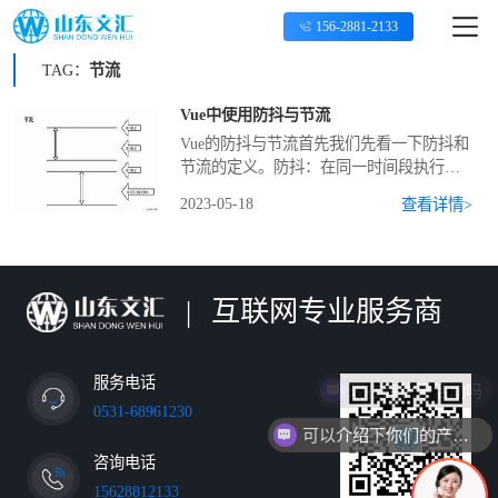
156-2881-2133
TAG：
节流
Vue中使用防抖与节流
Vue的防抖与节流首先我们先看一下防抖和
节流的定义。防抖：在同一时间段执行多
次,但是只在最后一次有效（执行）；每次
2023-05-18
查看详情>
触发函数清除掉原来的定时器，重新开始
计时。如果在规定时间内不再触发函数，
则执行，否则，清除掉之前的定时器，重
新计时。节流：在一段时间内，只能触发
|
互联网专业服务商
一次函数。今天突然发现了一个问题，做
搜索效果时每输入一个字母或者数字，都
会立刻请求一次，如果输入量过大可能会
对服务器造成影响，并且点击刷新时，...
服务电话
现在有优惠活动吗
0531-68961230
可以介绍下你们的产品么
咨询电话
15628812133